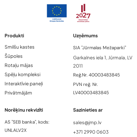
Produkti
Uzņēmums
Smilšu kastes
SIA "Jūrmalas Mežaparki"
Šūpoles
Garkalnes iela 1, Jūrmala, LV
Rotaļu mājas
2011
Spēļu kompleksi
Reģ.Nr. 40003483845
Interaktīvie paneļi
PVN reģ. Nr.
Privātmājām
LV40003483845
Norēķinu rekvizīti
Sazinieties ar
AS "SEB banka", kods:
sales@jmp.lv
UNLALV2X
+371 2990 0603