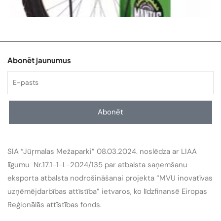
Abonēt jaunumus
Abonēt
SIA “Jūŗmalas Mežaparki” 08.03.2024. noslēdza ar LIAA
līgumu Nr.17.1-1-L-2024/135 par atbalsta saņemšanu
eksporta atbalsta nodrošināšanai projekta “MVU inovatīvas
uzņēmējdarbības attīstība” ietvaros, ko līdzfinansē Eiropas
Reģionālās attīstības fonds.