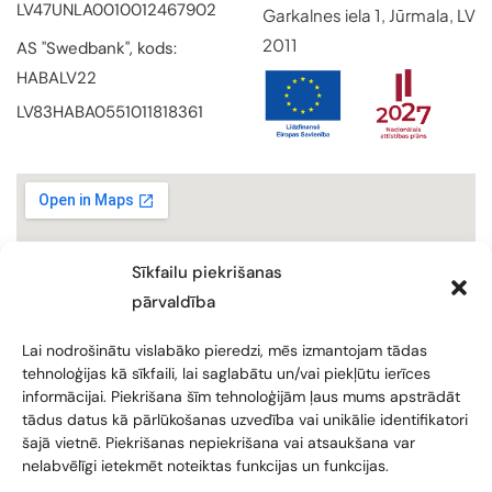
LV47UNLA0010012467902
Garkalnes iela 1, Jūrmala, LV
2011
AS "Swedbank", kods:
HABALV22
LV83HABA0551011818361
Sīkfailu piekrišanas
pārvaldība
Lai nodrošinātu vislabāko pieredzi, mēs izmantojam tādas
tehnoloģijas kā sīkfaili, lai saglabātu un/vai piekļūtu ierīces
informācijai. Piekrišana šīm tehnoloģijām ļaus mums apstrādāt
tādus datus kā pārlūkošanas uzvedība vai unikālie identifikatori
šajā vietnē. Piekrišanas nepiekrišana vai atsaukšana var
nelabvēlīgi ietekmēt noteiktas funkcijas un funkcijas.