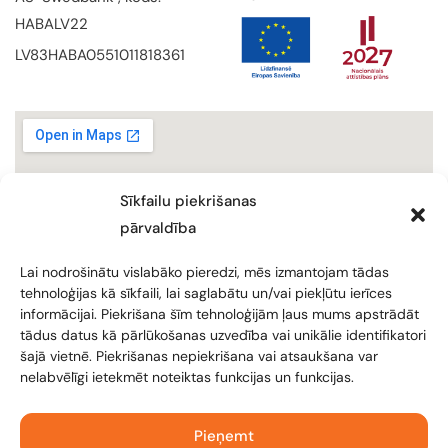
HABALV22
LV83HABA0551011818361
Sīkfailu piekrišanas
pārvaldība
Lai nodrošinātu vislabāko pieredzi, mēs izmantojam tādas
tehnoloģijas kā sīkfaili, lai saglabātu un/vai piekļūtu ierīces
informācijai. Piekrišana šīm tehnoloģijām ļaus mums apstrādāt
tādus datus kā pārlūkošanas uzvedība vai unikālie identifikatori
šajā vietnē. Piekrišanas nepiekrišana vai atsaukšana var
nelabvēlīgi ietekmēt noteiktas funkcijas un funkcijas.
KONFIDENCIALITĀTES POLITIKA
JMP CIVIC
Pieņemt