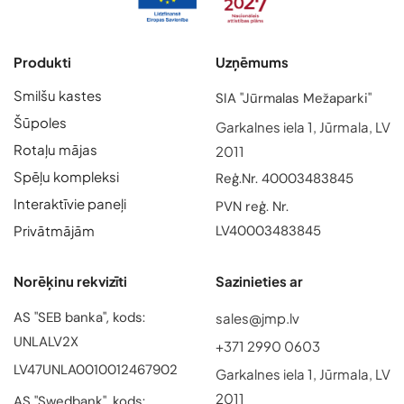
Produkti
Uzņēmums
Smilšu kastes
SIA "Jūrmalas Mežaparki"
Šūpoles
Garkalnes iela 1, Jūrmala, LV
Rotaļu mājas
2011
Spēļu kompleksi
Reģ.Nr. 40003483845
Interaktīvie paneļi
PVN reģ. Nr.
Privātmājām
LV40003483845
Norēķinu rekvizīti
Sazinieties ar
AS "SEB banka", kods:
sales@jmp.lv
UNLALV2X
+371 2990 0603
LV47UNLA0010012467902
Garkalnes iela 1, Jūrmala, LV
2011
AS "Swedbank", kods: