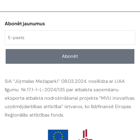
Abonēt jaunumus
Abonēt
SIA “Jūŗmalas Mežaparki” 08.03.2024. noslēdza ar LIAA
līgumu Nr.17.1-1-L-2024/135 par atbalsta saņemšanu
eksporta atbalsta nodrošināšanai projekta “MVU inovatīvas
uzņēmējdarbības attīstība” ietvaros, ko līdzfinansē Eiropas
Reģionālās attīstības fonds.