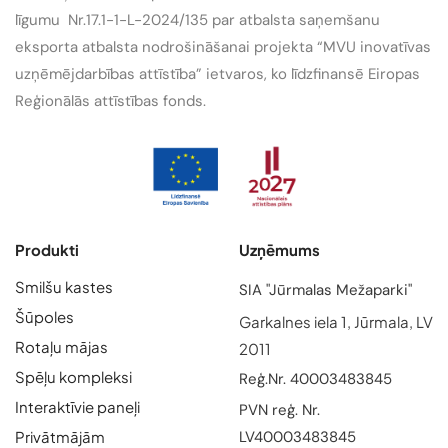
līgumu Nr.17.1-1-L-2024/135 par atbalsta saņemšanu
eksporta atbalsta nodrošināšanai projekta “MVU inovatīvas
uzņēmējdarbības attīstība” ietvaros, ko līdzfinansē Eiropas
Reģionālās attīstības fonds.
Produkti
Uzņēmums
Smilšu kastes
SIA "Jūrmalas Mežaparki"
Šūpoles
Garkalnes iela 1, Jūrmala, LV
Rotaļu mājas
2011
Spēļu kompleksi
Reģ.Nr. 40003483845
Interaktīvie paneļi
PVN reģ. Nr.
Privātmājām
LV40003483845