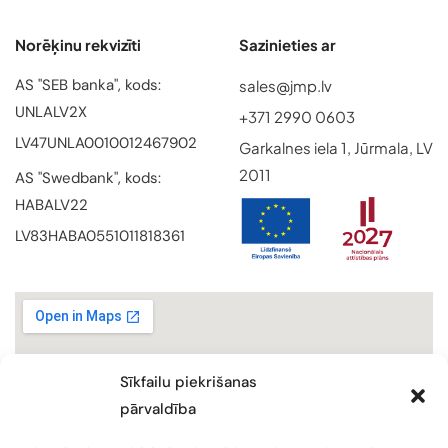
Norēķinu rekvizīti
Sazinieties ar
AS "SEB banka", kods:
sales@jmp.lv
UNLALV2X
+371 2990 0603
LV47UNLA0010012467902
Garkalnes iela 1, Jūrmala, LV
2011
AS "Swedbank", kods:
HABALV22
LV83HABA0551011818361
Sīkfailu piekrišanas
pārvaldība