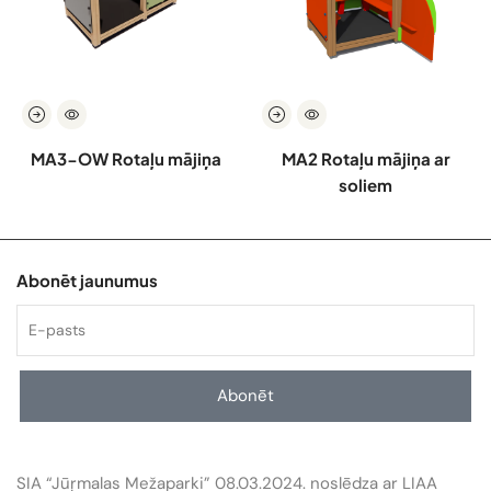
MA3-OW Rotaļu mājiņa
MA2 Rotaļu mājiņa ar
soliem
Abonēt jaunumus
Abonēt
SIA “Jūŗmalas Mežaparki” 08.03.2024. noslēdza ar LIAA