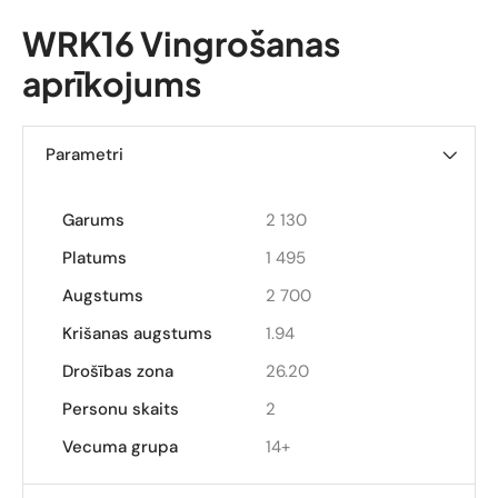
WRK16 Vingrošanas
aprīkojums
Parametri
Garums
2 130
Platums
1 495
Augstums
2 700
Krišanas augstums
1.94
Drošības zona
26.20
Personu skaits
2
Vecuma grupa
14+