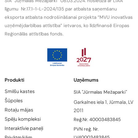
SIA “Jūŗmalas Mežaparki” 08.03.2024. noslēdza ar LIAA
līgumu Nr.17.1-1-L-2024/135 par atbalsta saņemšanu
eksporta atbalsta nodrošināšanai projekta “MVU inovatīvas
uzņēmējdarbības attīstība” ietvaros, ko līdzfinansē Eiropas
Reģionālās attīstības fonds.
Produkti
Uzņēmums
Smilšu kastes
SIA "Jūrmalas Mežaparki"
Šūpoles
Garkalnes iela 1, Jūrmala, LV
Rotaļu mājas
2011
Spēļu kompleksi
Reģ.Nr. 40003483845
Interaktīvie paneļi
PVN reģ. Nr.
Privātmājām
LV40003483845