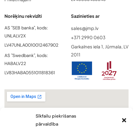
Norēķinu rekvizīti
Sazinieties ar
AS "SEB banka", kods:
sales@jmp.lv
UNLALV2X
+371 2990 0603
LV47UNLA0010012467902
Garkalnes iela 1, Jūrmala, LV
2011
AS "Swedbank", kods:
HABALV22
LV83HABA0551011818361
Sīkfailu piekrišanas
pārvaldība