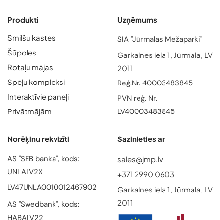
Produkti
Uzņēmums
Smilšu kastes
SIA "Jūrmalas Mežaparki"
Šūpoles
Garkalnes iela 1, Jūrmala, LV
Rotaļu mājas
2011
Spēļu kompleksi
Reģ.Nr. 40003483845
Interaktīvie paneļi
PVN reģ. Nr.
Privātmājām
LV40003483845
Norēķinu rekvizīti
Sazinieties ar
AS "SEB banka", kods:
sales@jmp.lv
UNLALV2X
+371 2990 0603
LV47UNLA0010012467902
Garkalnes iela 1, Jūrmala, LV
2011
AS "Swedbank", kods:
HABALV22