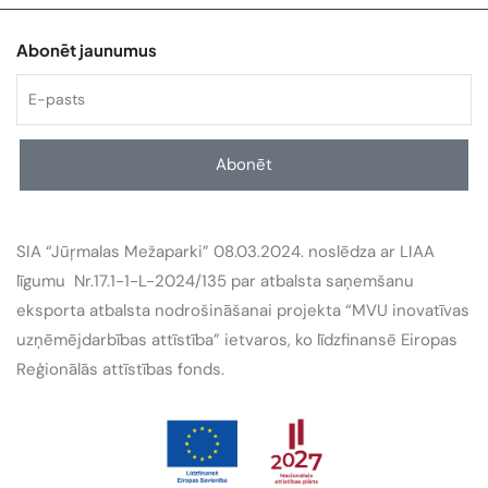
Abonēt jaunumus
Abonēt
SIA “Jūŗmalas Mežaparki” 08.03.2024. noslēdza ar LIAA
līgumu Nr.17.1-1-L-2024/135 par atbalsta saņemšanu
eksporta atbalsta nodrošināšanai projekta “MVU inovatīvas
uzņēmējdarbības attīstība” ietvaros, ko līdzfinansē Eiropas
Reģionālās attīstības fonds.